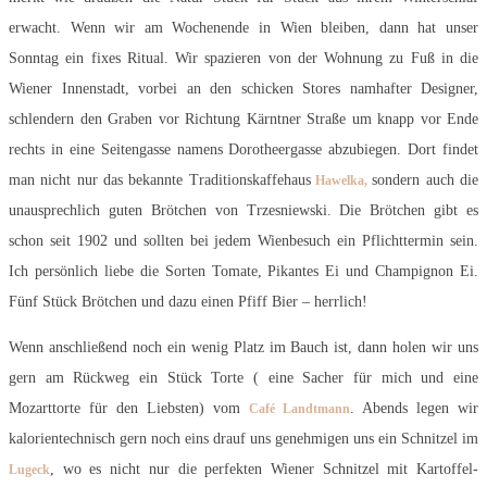
erwacht. Wenn wir am Wochenende in Wien bleiben, dann hat unser
Sonntag ein fixes Ritual. Wir spazieren von der Wohnung zu Fuß in die
Wiener Innenstadt, vorbei an den schicken Stores namhafter Designer,
schlendern den Graben vor Richtung Kärntner Straße um knapp vor Ende
rechts in eine Seitengasse namens Dorotheergasse abzubiegen. Dort findet
man nicht nur das bekannte Traditionskaffehaus
sondern auch die
Hawelka,
unausprechlich guten Brötchen von Trzesniewski. Die Brötchen gibt es
schon seit 1902 und sollten bei jedem Wienbesuch ein Pflichttermin sein.
Ich persönlich liebe die Sorten Tomate, Pikantes Ei und Champignon Ei.
Fünf Stück Brötchen und dazu einen Pfiff Bier – herrlich!
Wenn anschließend noch ein wenig Platz im Bauch ist, dann holen wir uns
gern am Rückweg ein Stück Torte ( eine Sacher für mich und eine
Mozarttorte für den Liebsten) vom
. Abends legen wir
Café Landtmann
kalorientechnisch gern noch eins drauf uns genehmigen uns ein Schnitzel im
, wo es nicht nur die perfekten Wiener Schnitzel mit Kartoffel-
Lugeck