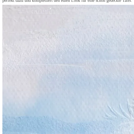
perfekt dazu und komplettiert den edlen Look für eine schön gedeckte Tafel.