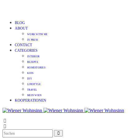
BLOG
ABOUT
WORK WITH ME
IN PRESS
CONTACT
CATEGORIES
INTERIOR
REZEPTE
HOMESTORIES
KIDS
DIY
LIFESTYLE
TRAVEL
MEIN WIEN
KOOPERATIONEN