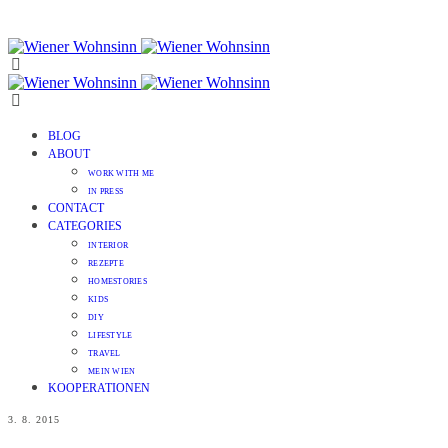
BLOG
ABOUT
WORK WITH ME
IN PRESS
CONTACT
CATEGORIES
INTERIOR
REZEPTE
HOMESTORIES
KIDS
DIY
LIFESTYLE
TRAVEL
MEIN WIEN
KOOPERATIONEN
3. 8. 2015