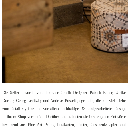
Die Sellerie wurde von den vier Grafik Designer
Patrick Bauer, Ulrike
Dorner, Georg Leditzky und Andreas Posselt
gegründet, die mit viel Liebe
zum Detail stylishe und vor allem nachhaltiges & handgearbeitetes Design
in ihrem Shop verkaufen. Darüber hinaus bieten sie ihre eigenen Entwürfe
bestehend aus Fine Art Prints, Postkarten, Poster, Geschenkspapier und