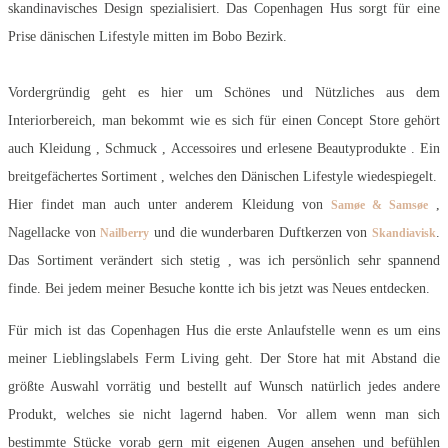
skandinavisches Design spezialisiert. Das Copenhagen Hus sorgt für eine
Prise dänischen Lifestyle mitten im Bobo Bezirk.
Vordergründig geht es hier um Schönes und Nützliches aus dem
Interiorbereich, man bekommt wie es sich für einen Concept Store gehört
auch Kleidung , Schmuck , Accessoires und erlesene Beautyprodukte . Ein
breitgefächertes Sortiment , welches den Dänischen Lifestyle wiedespiegelt.
Hier findet man auch unter anderem Kleidung von
,
Samøe & Samsøe
Nagellacke von
und die wunderbaren Duftkerzen von
.
Nailberry
Skandiavisk
Das Sortiment verändert sich stetig , was ich persönlich sehr spannend
finde. Bei jedem meiner Besuche kontte ich bis jetzt was Neues entdecken.
Für mich ist das Copenhagen Hus die erste Anlaufstelle wenn es um eins
meiner Lieblingslabels Ferm Living geht. Der Store hat mit Abstand die
größte Auswahl vorrätig und bestellt auf Wunsch natürlich jedes andere
Produkt, welches sie nicht lagernd haben. Vor allem wenn man sich
bestimmte Stücke vorab gern mit eigenen Augen ansehen und befühlen