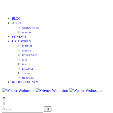
BLOG
ABOUT
WORK WITH ME
IN PRESS
CONTACT
CATEGORIES
INTERIOR
REZEPTE
HOMESTORIES
KIDS
DIY
LIFESTYLE
TRAVEL
MEIN WIEN
KOOPERATIONEN