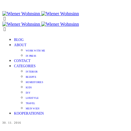
BLOG
ABOUT
WORK WITH ME
IN PRESS
CONTACT
CATEGORIES
INTERIOR
REZEPTE
HOMESTORIES
KIDS
DIY
LIFESTYLE
TRAVEL
MEIN WIEN
KOOPERATIONEN
30. 11. 2016