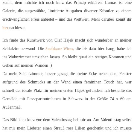
kennt, dem möchte ich noch kurz das Prinzip erklären. Lumas ist eine
Galerie, die ausgewählte, limitierte Ausgaben diverser Küsntler zu einem
erschwinglichen Preis anbietet – und das Weltweit. Mehr darüber könnt ihr
nachlesen.
hier
Ich finde das Kunstwerk von Olaf Hajek macht sich wunderbar an meiner
Schlafzimmerwand. Die
die bis dato hier hang, habe ich
Stadtkarte Wiens,
ins Wohnzimmer umziehen lassen. So bleibt quasi ein stetiges Kommen und
Gehen auf meinen Wänden :)
Da mein Schlafzimmer, besser gesagt
die
meine Ecke neben dem Fenster
aufgrund des Schmucks an der Wand einen femininen Touch hat, war
schnell der ideale Platz für meinen ersten Hajek gefunden. Ich bestellte das
Gemälde mit Passepartoutrahmen in Schwarz in der Größe 74 x 60 cm
Außenmaß.
Das Bild kam kurz vor dem Valentinstag bei mir an. Am Valentinstag selbst
hat mir mein Liebster einen Strauß rosa Lilien geschenkt und ich musste