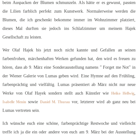
beim Auspacken der Blumen schmunzeln. Als hätte er es gewusst, passten
die Lilien farblich perfekt zum Kunstwerk. Normalerweise werden die
Blumen, die ich geschenkt bekomme immer im Wohnzimmer platziert,
dieses Mal durften sie jedoch ins Schlafzimmer um meinem Hajek
Gesellschaft zu leisten.
Wer Olaf Hajek bis jetzt noch nicht kannte und Gefallen an seinen
farbenfrohen, märchenhaften Werken gefunden hat, den wird es freuen zu
hören, dass ab 9. März eine Sonderausstellung namens ” Forget me Not” in
der Wiener Galerie von Lumas geben wird. Eine Hymne auf den Frühling,
farbenprächtig und vielfältig. Lumas präsentiert ab März nicht nur neue
Werke von Olaf Hayek sondern stellt auch Künstler wie
,
Heiko Hellwig
sowie
vor, letzterer wird ab ganz neu bei
Isabelle Menin
D
aniel M. Thurau
Lumas vertreten sein.
Ich wünsche euch eine schöne, farbenprächtige Restwoche und vielleicht
treffe ich ja die ein oder andere von euch am 9. März bei der Ausstellung