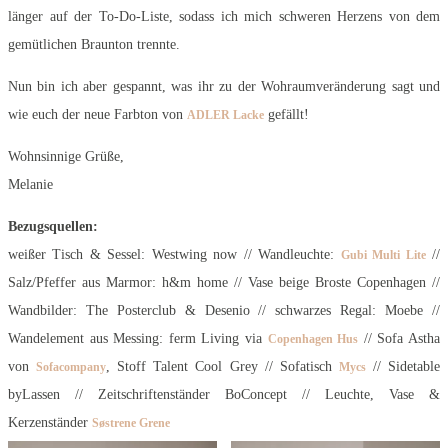
länger auf der To-Do-Liste, sodass ich mich schweren Herzens von dem
gemütlichen Braunton trennte.
Nun bin ich aber gespannt, was ihr zu der Wohraumveränderung sagt und
wie euch der neue Farbton von
gefällt!
ADLER Lacke
Wohnsinnige Grüße,
Melanie
Bezugsquellen:
weißer Tisch & Sessel: Westwing now // Wandleuchte:
//
Gubi Multi Lite
Salz/Pfeffer aus Marmor: h&m home // Vase beige Broste Copenhagen //
Wandbilder: The Posterclub & Desenio // schwarzes Regal: Moebe //
Wandelement aus Messing: ferm Living via
// Sofa Astha
Copenhagen Hus
von
, Stoff Talent Cool Grey // Sofatisch
// Sidetable
Sofacompany
Mycs
byLassen // Zeitschriftenständer BoConcept // Leuchte, Vase &
Kerzenständer
Søstrene Grene