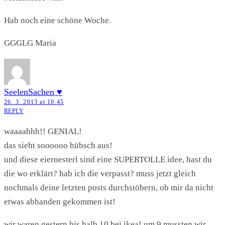
Hab noch eine schöne Woche.
GGGLG Maria
SeelenSachen ♥
26. 3. 2013 at 10:45
REPLY
waaaahhh!! GENIAL!
das sieht soooooo hübsch aus!
und diese eiernesterl sind eine SUPERTOLLE idee, hast du
die wo erklärt? hab ich die verpasst? muss jetzt gleich
nochmals deine letzten posts durchstöbern, ob mir da nicht
etwas abhanden gekommen ist!
wir waren gestern bis halb 10 bei ikea! um 9 mussten wir