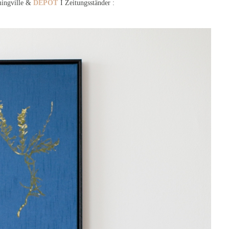
mingville &
DEPOT
I Zeitungsständer :