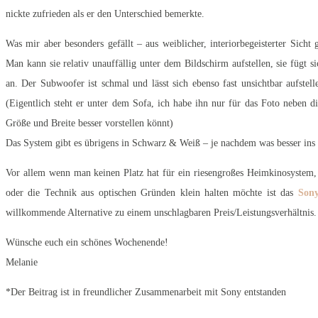
nickte zufrieden als er den Unterschied bemerkte.
Was mir aber besonders gefällt – aus weiblicher, interiorbegeisterter Sich
Man kann sie relativ unauffällig unter dem Bildschirm aufstellen, sie fügt s
an. Der Subwoofer ist schmal und lässt sich ebenso fast unsichtbar aufstel
(Eigentlich steht er unter dem Sofa, ich habe ihn nur für das Foto neben d
Größe und Breite besser vorstellen könnt)
Das System gibt es übrigens in Schwarz & Weiß – je nachdem was besser ins 
Vor allem wenn man keinen Platz hat für ein riesengroßes Heimkinosystem, w
oder die Technik aus optischen Gründen klein halten möchte ist das
Sony
willkommende Alternative zu einem unschlagbaren Preis/Leistungsverhältnis.
Wünsche euch ein schönes Wochenende!
Melanie
*Der Beitrag ist in freundlicher Zusammenarbeit mit Sony entstanden