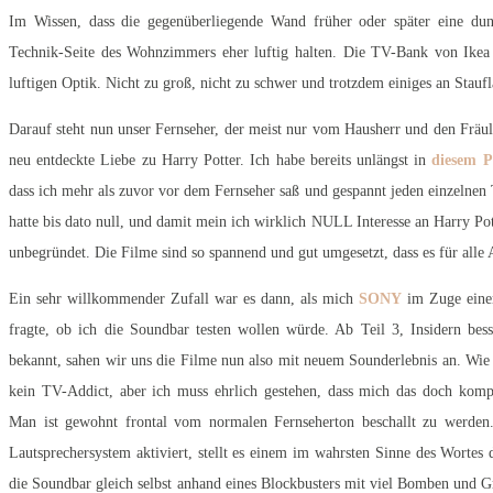
Im Wissen, dass die gegenüberliegende Wand früher oder später eine dun
Technik-Seite des Wohnzimmers eher luftig halten. Die TV-Bank von Ikea h
luftigen Optik. Nicht zu groß, nicht zu schwer und trotzdem einiges an Staufl
Darauf steht nun unser Fernseher, der meist nur vom Hausherr und den Fräul
neu entdeckte Liebe zu Harry Potter. Ich habe bereits unlängst in
diesem P
dass ich mehr als zuvor vor dem Fernseher saß und gespannt jeden einzelnen 
hatte bis dato null, und damit mein ich wirklich NULL Interesse an Harry Pot
unbegründet. Die Filme sind so spannend und gut umgesetzt, dass es für alle 
Ein sehr willkommender Zufall war es dann, als mich
SONY
im Zuge einer
fragte, ob ich die Soundbar testen wollen würde. Ab Teil 3, Insidern be
bekannt, sahen wir uns die Filme nun also mit neuem Sounderlebnis an. Wie 
kein TV-Addict, aber ich muss ehrlich gestehen, dass mich das doch kompl
Man ist gewohnt frontal vom normalen Fernseherton beschallt zu werd
Lautsprechersystem aktiviert, stellt es einem im wahrsten Sinne des Wortes
die Soundbar gleich selbst anhand eines Blockbusters mit viel Bomben und G