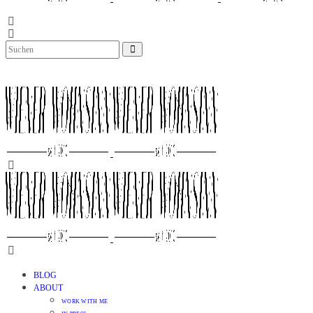
BLOG
ABOUT
WORK WITH ME