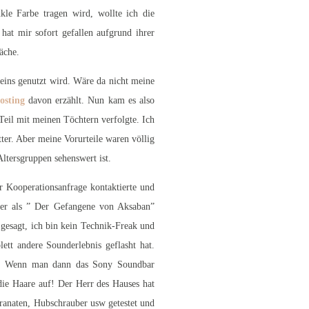
kle Farbe tragen wird, wollte ich die
at mir sofort gefallen aufgrund ihrer
äche.
eins genutzt wird. Wäre da nicht meine
osting
davon erzählt. Nun kam es also
Teil mit meinen Töchtern verfolgte. Ich
ter. Aber meine Vorurteile waren völlig
Altersgruppen sehenswert ist.
 Kooperationsanfrage kontaktierte und
sser als ” Der Gefangene von Aksaban”
gesagt, ich bin kein Technik-Freak und
ett andere Sounderlebnis geflasht hat.
en. Wenn man dann das Sony Soundbar
 die Haare auf! Der Herr des Hauses hat
ranaten, Hubschrauber usw getestet und