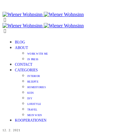
BLOG
ABOUT
WORK WITH ME
IN PRESS
CONTACT
CATEGORIES
INTERIOR
REZEPTE
HOMESTORIES
KIDS
DIY
LIFESTYLE
TRAVEL
MEIN WIEN
KOOPERATIONEN
12. 2. 2021