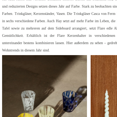
und reduzierten Designs setzen dieses Jahr auf Farbe. Stark zu beobachten s
Farben. Trinkgläser, Kerzenständer, Vasen. Die Trinkgläser Casca von Ferm
in sechs verschiedene Farben. Auch Hay setzt auf mehr Farbe im Leben, die 
Tafel sowie zu mehreren auf dem Sideboard arrangiert, setzt Flare edle A
Gemütlichkeit. Erhältlich ist der Flare Kerzenhalter in verschieden
untereinander bestens kombinieren lassen. Hier außerdem zu sehen – gedreh
Wohntrends in diesem Jahr sind.