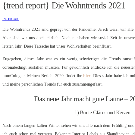
{trend report} Die Wohntrends 2021
INTERIOR
Die Wohntrends 2021 sind geprägt von der Pandemie. Ja ich weiß, wir alle
Aber sind wir uns doch ehrlich. Noch nie haben wir soviel Zeit in unse
letzten Jahr. Diese Tatsache hat unser Wohlverhalten beeinflusst.
Zugegeben, dieses Jahr war es ein wenig schwieriger die Trends rauszuf
coronabedingt ausfallen mussten. Für gewöhnlich entdecke ich die neues
immCologne. Meinen Bericht 2020 findet ihr
hier
. Dieses Jahr habe ich on
und meine persönlichen Trends für euch zusammengefasst.
Das neue Jahr macht gute Laune – 2
1) Bunte Gläser und Kerzen
Nach einem langen kalten Winter sehen wir uns alle nach dem Frühling und
ich euch schon mal verraten. Bekannte Interior Labels aus Skandinavien, 