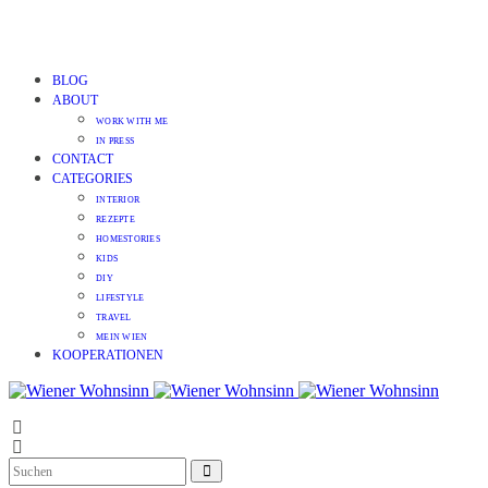
BLOG
ABOUT
WORK WITH ME
IN PRESS
CONTACT
CATEGORIES
INTERIOR
REZEPTE
HOMESTORIES
KIDS
DIY
LIFESTYLE
TRAVEL
MEIN WIEN
KOOPERATIONEN