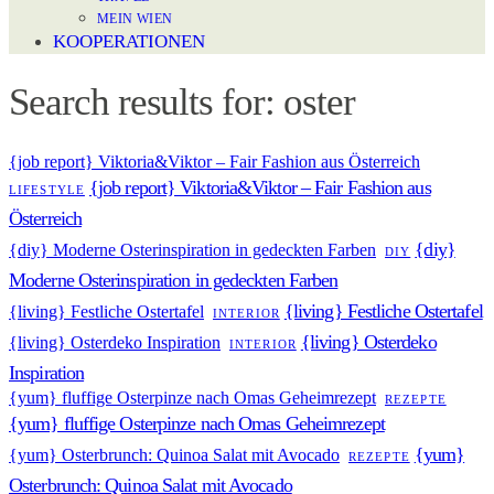
MEIN WIEN
KOOPERATIONEN
Search results for:
oster
{job report} Viktoria&Viktor – Fair Fashion aus Österreich
{job report} Viktoria&Viktor – Fair Fashion aus
LIFESTYLE
Österreich
{diy}
{diy} Moderne Osterinspiration in gedeckten Farben
DIY
Moderne Osterinspiration in gedeckten Farben
{living} Festliche Ostertafel
{living} Festliche Ostertafel
INTERIOR
{living} Osterdeko
{living} Osterdeko Inspiration
INTERIOR
Inspiration
{yum} fluffige Osterpinze nach Omas Geheimrezept
REZEPTE
{yum} fluffige Osterpinze nach Omas Geheimrezept
{yum}
{yum} Osterbrunch: Quinoa Salat mit Avocado
REZEPTE
Osterbrunch: Quinoa Salat mit Avocado