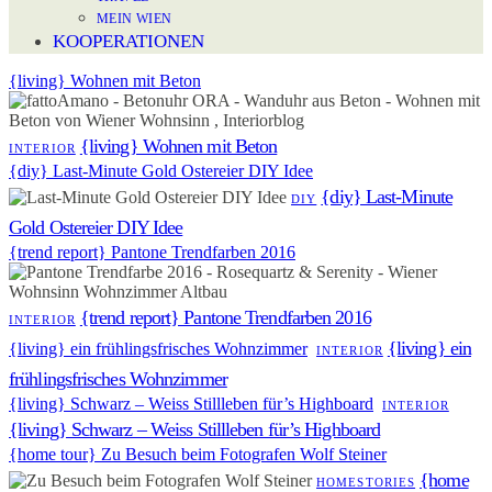
MEIN WIEN
KOOPERATIONEN
{living} Wohnen mit Beton
{living} Wohnen mit Beton
INTERIOR
{diy} Last-Minute Gold Ostereier DIY Idee
{diy} Last-Minute
DIY
Gold Ostereier DIY Idee
{trend report} Pantone Trendfarben 2016
{trend report} Pantone Trendfarben 2016
INTERIOR
{living} ein
{living} ein frühlingsfrisches Wohnzimmer
INTERIOR
frühlingsfrisches Wohnzimmer
{living} Schwarz – Weiss Stillleben für’s Highboard
INTERIOR
{living} Schwarz – Weiss Stillleben für’s Highboard
{home tour} Zu Besuch beim Fotografen Wolf Steiner
{home
HOMESTORIES