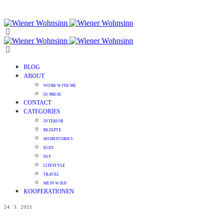
BLOG
ABOUT
WORK WITH ME
IN PRESS
CONTACT
CATEGORIES
INTERIOR
REZEPTE
HOMESTORIES
KIDS
DIY
LIFESTYLE
TRAVEL
MEIN WIEN
KOOPERATIONEN
24. 3. 2021