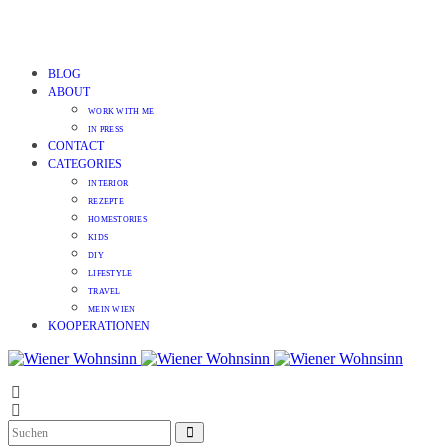
BLOG
ABOUT
WORK WITH ME
IN PRESS
CONTACT
CATEGORIES
INTERIOR
REZEPTE
HOMESTORIES
KIDS
DIY
LIFESTYLE
TRAVEL
MEIN WIEN
KOOPERATIONEN