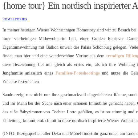
{home tour} Ein nordisch inspirierter A
HOMESTORIES
In meiner heutigen Wiener Wohnsinnigen Homestory sind wir zu Besuch bei S
ihrer vierbeinigen Mitbewohnerin Leli, einer Golden Retriever Dam
Eigentumswohnung mit Balkon unweit des Palais Schönburg gelegen. Viele
findet man hier und eine wunderschöne Vitrine aus dem
trendigen Rillen
diese Bezeichnung fiel mir gleich als erstes ein, als ich ihre Wohnung 
Jungfamilie anlässlich eines
Familien-Fotoshootings
und nutze die Gele
Zuhause festzuhalten.
Sandra zeigt uns nicht nur ihre geschmackvoll eingerichteten Räume, sonder
und ihr Mann bei der Suche nach einer schönen Immobilie gemacht haben. G
das süße Babyzimmer von Tochter Lotto gefallen, es ist so stimmig und r
Einleitung, kommt einfach mit in diese nordisch inspirierte Wiener Wohnsi
(INFO: Bezugsquellen aller Deko und Möbel findet ihr ganz unten am Ende 