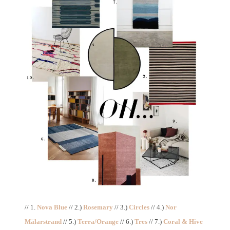
// 1.
Nova Blue
// 2.)
Rosemary
// 3.)
Circles
// 4.)
Nor
Mälarstrand
// 5.)
Terra/Orange
// 6.)
Tres
// 7.)
Coral & Hive